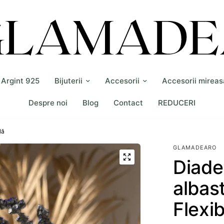
i Argint 925
Bijuterii
Accesorii
Accesorii mireas
Despre noi
Blog
Contact
REDUCERI
lă
GLAMADEARO
Diade
albas
Flexib