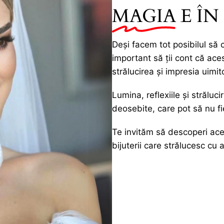
MAGIA
E ÎN
Deși facem tot posibilul să 
important să ții cont că ace
strălucirea și impresia uimit
Lumina, reflexiile și străluc
deosebite, care pot să nu fie
Te invităm să descoperi ace
bijuterii care strălucesc cu