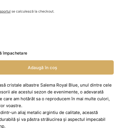
sportul
se calculează la checkout.
ă împachetare
Adaugă în coș
ă cristale albastre Salema Royal Blue, unul dintre cele
esorii ale acestui sezon de evenimente, o adevarată
 care am hotărât sa o reproducem în mai multe culori,
lor voastre.
intr-un aliaj metalic argintiu de calitate, această
urabilă și va păstra strălucirea și aspectul impecabil
mp.