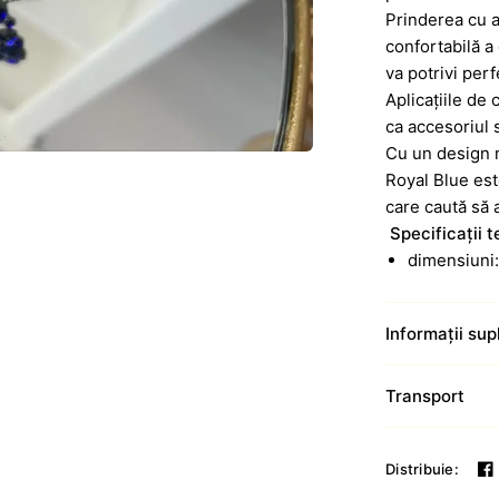
Prinderea cu ag
confortabilă a
va potrivi perf
Aplicațiile de 
ca accesoriul s
Cu un design 
Royal Blue est
care caută să 
Specificații t
dimensiuni:
Informații su
Transport
Distribuie: