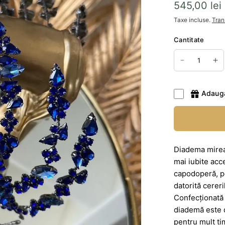
545,00 lei
Taxe incluse.
Tran
Cantitate
Adaug
Diadema mireas
mai iubite acc
capodoperă, pe
datorită cereri
Confecționată d
diademă este d
pentru mult ti