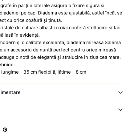
rafe în părțile laterale asigură o fixare sigură și
 diademei pe cap. Diadema este ajustabilă, astfel încât se
ect cu orice coafură și ținută.
cristale de culoare albastru roial conferă strălucire și fac
ă iasă în evidență.
modern și o calitate excelentă, diadema mireasă Salema
e un accesoriu de nuntă perfect pentru orice mireasă
adauge o notă de eleganță și strălucire în ziua cea mare.
ehnice:
 lungime - 35 cm flexibilă, lățime – 8 cm
plimentare