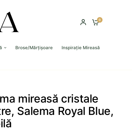
0
ă
Brose/Mărțișoare
Inspirație Mireasă
ma mireasă cristale
tre, Salema Royal Blue,
ilă